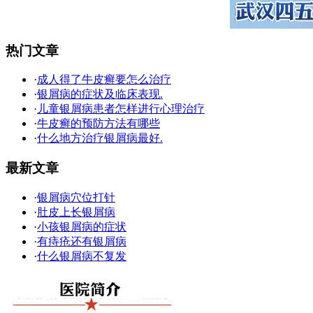
热门文章
·
成人得了牛皮癣要怎么治疗
·
银屑病的症状及临床表现.
·
儿童银屑病患者怎样进行心理治疗
·
牛皮癣的预防方法有哪些
·
什么地方治疗银屑病最好.
最新文章
·
银屑病穴位打针
·
肚皮上长银屑病
·
小孩银屑病的症状
·
有痔疮还有银屑病
·
什么银屑病不复发