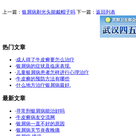
上一篇：
银屑病剃光头能戴帽子吗
下一篇：
返回列表
热门文章
·
成人得了牛皮癣要怎么治疗
·
银屑病的症状及临床表现.
·
儿童银屑病患者怎样进行心理治疗
·
牛皮癣的预防方法有哪些
·
什么地方治疗银屑病最好.
最新文章
·
寻常刑银屑病能治好吗
·
牛皮癣病友交流网
·
银屑病一直不好的原因
·
银屑病关节炎夜晚痛