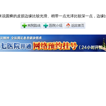
来说圆癣的皮损边缘比较光滑、稍带一点光泽比较深一点，边缘