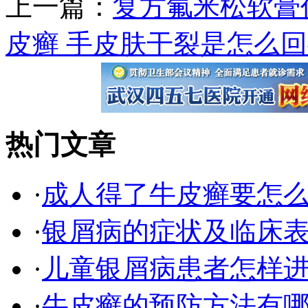
上一篇：
复方氟米松软膏
皮癣 手皮肤干裂是怎么
热门文章
·
成人得了牛皮癣要怎
·
银屑病的症状及临床表
·
儿童银屑病患者怎样
·
牛皮癣的预防方法有