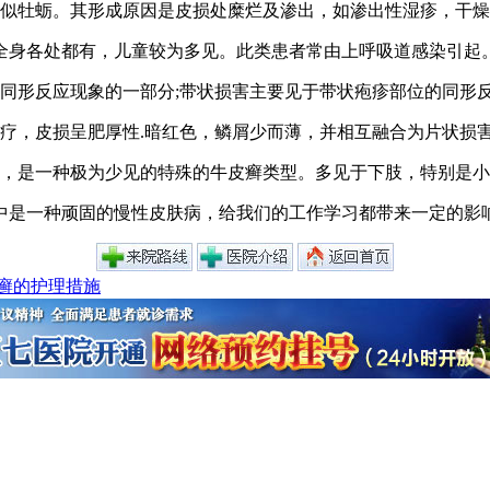
看似牡蛎。其形成原因是皮损处糜烂及渗出，如渗出性湿疹，干
下，全身各处都有，儿童较为多见。此类患者常由上呼吸道感染引起
同形反应现象的一部分;带状损害主要见于带状疱疹部位的同形
疗，皮损呈肥厚性.暗红色，鳞屑少而薄，并相互融合为片状损
害，是一种极为少见的特殊的牛皮癣类型。多见于下肢，特别是
中是一种顽固的慢性皮肤病，给我们的工作学习都带来一定的影
癣的护理措施