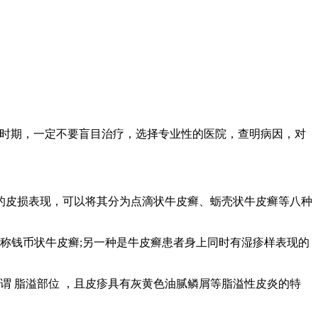
佳时期，一定不要盲目治疗，选择专业性的医院，查明病因，对
的皮损表现，可以将其分为点滴状牛皮癣、蛎壳状牛皮癣等八种
称钱币状牛皮癣;另一种是牛皮癣患者身上同时有湿疹样表现的
谓 脂溢部位 ，且皮疹具有灰黄色油腻鳞屑等脂溢性皮炎的特